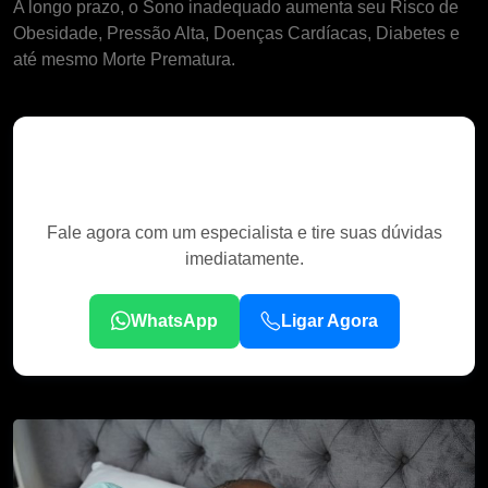
A longo prazo, o Sono inadequado aumenta seu Risco de
Obesidade, Pressão Alta, Doenças Cardíacas, Diabetes e
até mesmo Morte Prematura.
Precisa de ajuda
especializada?
Fale agora com um especialista e tire suas dúvidas
imediatamente.
WhatsApp
Ligar Agora