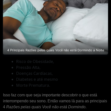
4 Principais Razões pelas quais Você não está Dormindo a Noite
Risco de Obesidade,
Pressão Alta,
Doenças Cardíacas,
Diabetes e até mesmo
Morte Prematura.
Isso faz com que seja importante descobrir o que está
interrompendo seu sono. Então vamos lá para as principais
4
Razões pelas quais Você não está Dormindo
.