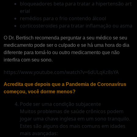
bloqueadores beta para tratar a hipertensão art
erial
remédios para o frio contendo álcool
corticosteroides para tratar inflamação ou asma
O Dr. Bertisch recomenda perguntar a seu médico se seu
medicamento pode ser o culpado e se há uma hora do dia
diferente para tomá-lo ou outro medicamento que não
interfira com seu sono.
https://www.youtube.com/watch?v=6dULqKz8sYA
Acredita que depois que a Pandemia de Coronavírus
começou, você dorme menos?
Pode ser uma condição subjacente
Muitos problemas de saúde crônicos podem
jogar uma chave inglesa em um sono tranquilo.
Estes são alguns dos mais comuns em idades
mais avançadas: