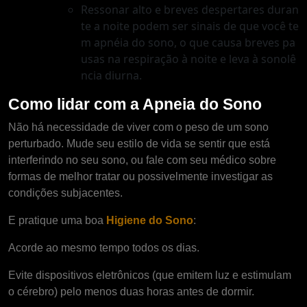
Ressonar alto e breves despertares duran
te a noite podem ser sinais de que você te
m apnéia do sono, o que causa breves pa
usas na respiração à noite e leva à sonolê
ncia diurna.
Como lidar com a Apneia do Sono
Não há necessidade de viver com o peso de um sono
perturbado. Mude seu estilo de vida se sentir que está
interferindo no seu sono, ou fale com seu médico sobre
formas de melhor tratar ou possivelmente investigar as
condições subjacentes.
E pratique uma boa
Higiene do Sono
:
Acorde ao mesmo tempo todos os dias.
Evite dispositivos eletrônicos (que emitem luz e estimulam
o cérebro) pelo menos duas horas antes de dormir.