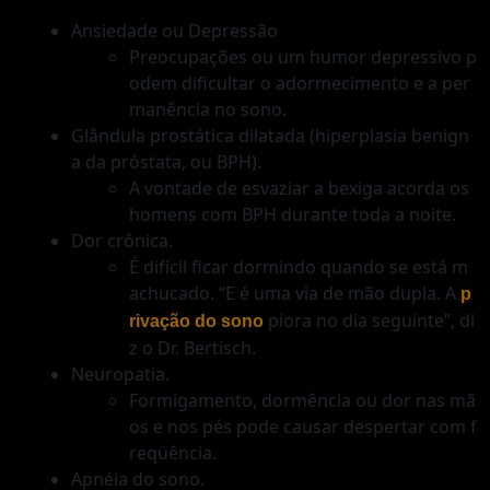
Ansiedade ou Depressão
Preocupações ou um humor depressivo p
odem dificultar o adormecimento e a per
manência no sono.
Glândula prostática dilatada (hiperplasia benign
a da próstata, ou BPH).
A vontade de esvaziar a bexiga acorda os
homens com BPH durante toda a noite.
Dor crônica.
É difícil ficar dormindo quando se está m
achucado. “E é uma via de mão dupla. A
p
piora no dia seguinte”, di
rivação do sono
z o Dr. Bertisch.
Neuropatia.
Formigamento, dormência ou dor nas mã
os e nos pés pode causar despertar com f
reqüência.
Apnéia do sono.