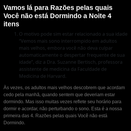
Vamos lá para Razões pelas quais
Você não está Dormindo a Noite 4
itens
O motivo pode sim estar relacionado a sua idade
“Vemos mais sono interrompido em adultos
mais velhos, embora você não deva culpar
automaticamente o despertar frequente de sua
idade”, diz a Dra. Suzanne Bertisch, professora
assistente de medicina da Faculdade de
Medicina de Harvard.
Às vezes, os adultos mais velhos descobrem que acordam
cedo pela manhã, quando sentem que deveriam estar
dormindo. Mas isso muitas vezes reflete seu horário para
dormir e acordar, não perturbando o sono. Esta é a nossa
primeira das 4. Razões pelas quais Você não está
Dormindo.