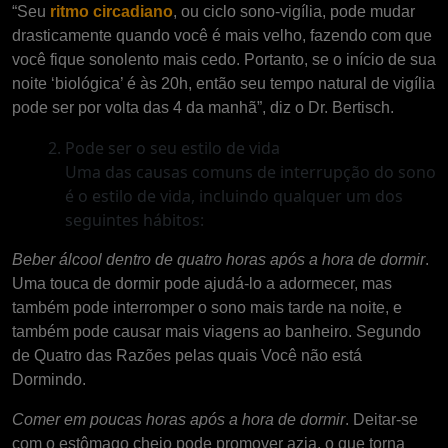
“Seu
ritmo circadiano
, ou ciclo sono-vigília, pode mudar
drasticamente quando você é mais velho, fazendo com que
você fique sonolento mais cedo. Portanto, se o início de sua
noite ‘biológica’ é às 20h, então seu tempo natural de vigília
pode ser por volta das 4 da manhã”, diz o Dr. Bertisch.
Pode ser o seu estilo de vida
Uma das causas comuns de interrupção do sono
é o estilo de vida, incluindo qualquer um dos
seguintes hábitos:
Beber álcool dentro de quatro horas após a hora de dormir
.
Uma touca de dormir pode ajudá-lo a adormecer, mas
também pode interromper o sono mais tarde na noite, e
também pode causar mais viagens ao banheiro. Segundo
de Quatro das Razões pelas quais Você não está
Dormindo.
Comer em poucas horas após a hora de dormir
. Deitar-se
com o estômago cheio pode promover azia, o que torna