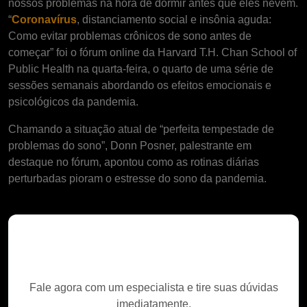
nossos problemas na hora de dormir antes que eles nevem.
“
Coronavírus
, distanciamento social e insônia aguda:
Como evitar problemas crônicos de sono antes de
começar” foi o fórum online da Harvard T.H. Chan School of
Public Health na quarta-feira, o quarto de uma série de
sessões semanais abordando os efeitos emocionais e
psicológicos da pandemia.
Chamando a situação atual de “perfeita tempestade de
problemas do sono”, Donn Posner, palestrante em
destaque no fórum, apontou como as rotinas diárias
perturbadas pioram o estresse do sono da pandemia.
Precisa de ajuda
especializada?
Fale agora com um especialista e tire suas dúvidas
imediatamente.