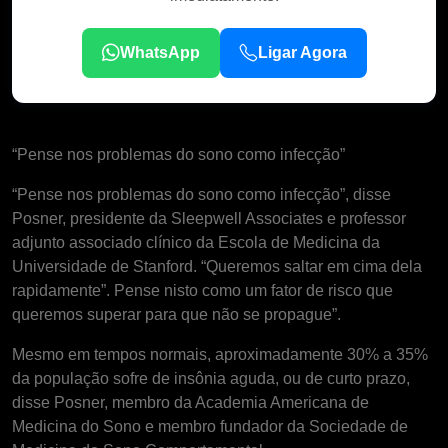
WhatsApp
Ligar Agora
“Pense nos problemas do sono como infecção”
“Pense nos problemas do sono como infecção”, disse
Posner, presidente da Sleepwell Associates e professor
adjunto associado clínico da Escola de Medicina da
Universidade de Stanford. “Queremos saltar em cima dela
rapidamente”. Pense nisto como um fator de risco que
queremos superar para que não se propague”.
Mesmo em tempos normais, aproximadamente 30% a 35%
da população sofre de insônia aguda, ou de curto prazo,
disse Posner, membro da Academia Americana de
Medicina do Sono e membro fundador da Sociedade de